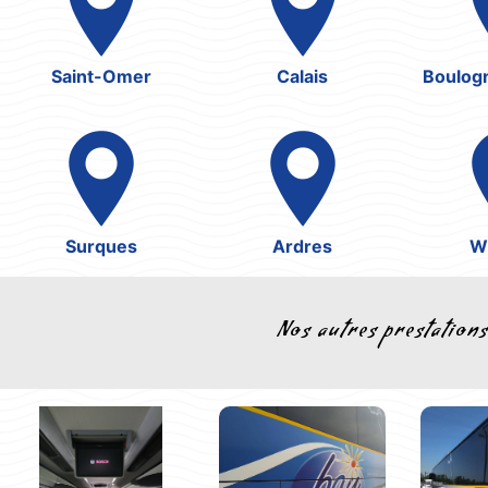
Saint-Omer
Calais
Boulog
Surques
Ardres
W
Nos autres prestation