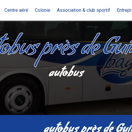
Centre aéré
Colonie
Association & club sportif
Entrepr
obus près de Gui
autobus
autobus près de Gui