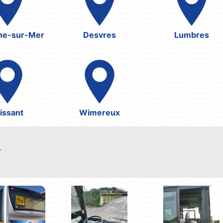
ne-sur-Mer
Desvres
Lumbres
issant
Wimereux
s