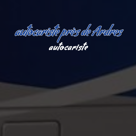
autocariste près de Ardres
autocariste