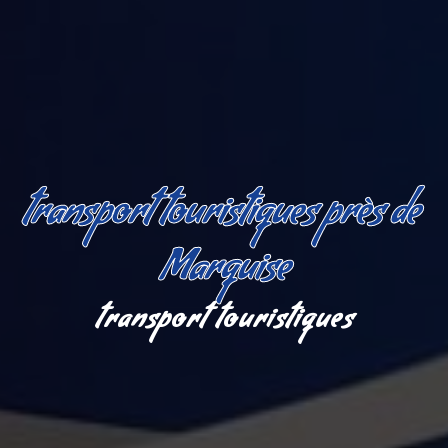
transport touristiques près de 
Marquise
transport touristiques